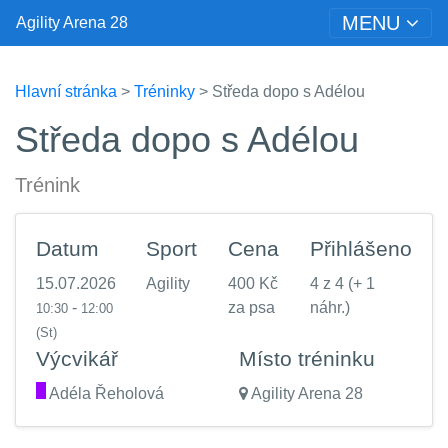
MENU
Agility Arena 28
Hlavní stránka
>
Tréninky
> Středa dopo s Adélou
Středa dopo s Adélou
Trénink
Datum
Sport
Cena
Přihlášeno
15.07.2026
Agility
400 Kč
4 z 4 (+ 1
-
za psa
náhr.)
10:30
12:00
(St)
Výcvikář
Místo tréninku
.
Adéla Řeholová
Agility Arena 28