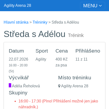
MENU
Agility Arena 28
Hlavní stránka
>
Tréninky
> Středa s Adélou
Středa s Adélou
Trénink
Datum
Sport
Cena
Přihlášeno
22.07.2026
Agility
400 Kč
11 z 11
-
za psa
16:00
20:00
(St)
Výcvikář
Místo tréninku
.
Adéla Řeholová
Agility Arena 28
Skupiny
16:00 - 17:30 (Plno! Přihlášení možné jen jako
náhradník.)