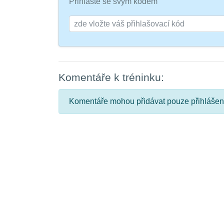
Přihlašte se svým kódem
Komentáře k tréninku:
Komentáře mohou přidávat pouze přihlášení