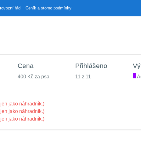
rovozní řád
Ceník a storno podmínky
Cena
Přihlášeno
Vý
400 Kč za psa
11 z 11
.
A
jen jako náhradník.)
jen jako náhradník.)
jen jako náhradník.)