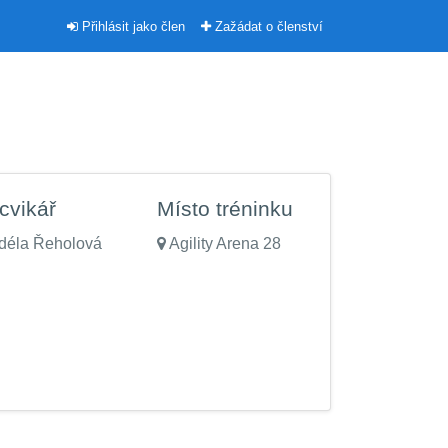
Přihlásit jako člen
Zažádat o členství
cvikář
Místo tréninku
déla Řeholová
Agility Arena 28