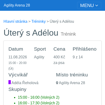
MENU
Agility Arena 28
Hlavní stránka
>
Tréninky
> Úterý s Adélou
Úterý s Adélou
Trénink
Datum
Sport
Cena
Přihlášeno
11.08.2026
Agility
400 Kč
9 z 14
-
za psa
15:00
20:00
(Út)
Výcvikář
Místo tréninku
.
Adéla Řeholová
Agility Arena 28
Skupiny
15:00 - 16:00 (Volných 2)
16:00 - 17:30 (Volných 2)