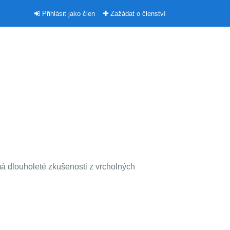
Přihlásit jako člen
Zažádat o členství
á dlouholeté zkušenosti z vrcholných