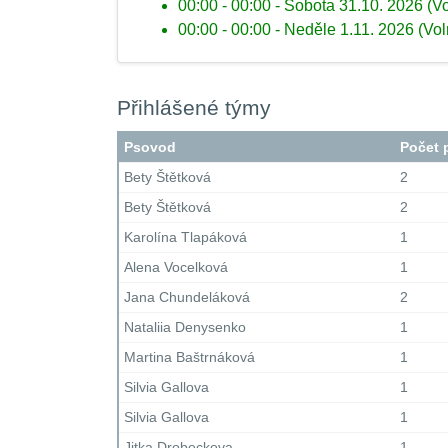
00:00 - 00:00 - Sobota 31.10. 2026 (V
00:00 - 00:00 - Neděle 1.11. 2026 (Vo
Přihlášené týmy
Psovod
Počet 
Bety Štětková
2
Bety Štětková
2
Karolína Tlapáková
1
Alena Vocelková
1
Jana Chundeláková
2
Nataliia Denysenko
1
Martina Baštrnáková
1
Silvia Gallova
1
Silvia Gallova
1
Jitka Drobeckova
1