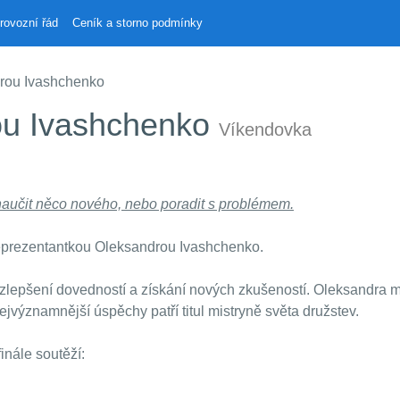
rovozní řád
Ceník a storno podmínky
rou Ivashchenko
ou Ivashchenko
Víkendovka
 naučit něco nového, nebo poradit s problémem.
reprezentantkou Oleksandrou Ivashchenko.
lepšení dovedností a získání nových zkušeností. Oleksandra m
jvýznamnější úspěchy patří titul mistryně světa družstev.
inále soutěží: