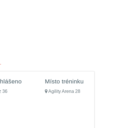
.
ihlášeno
Místo tréninku
z 36
Agility Arena 28