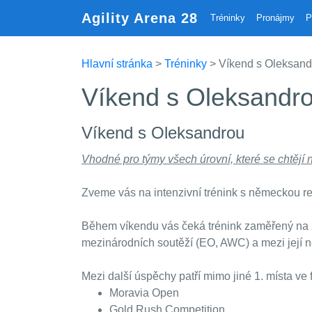
Agility Arena 28
Tréninky
Pronájmy
P
Hlavní stránka
>
Tréninky
> Víkend s Oleksand
Víkend s Oleksandr
Víkend s Oleksandrou
Vhodné pro týmy všech úrovní, které se chtějí
Zveme vás na intenzivní trénink s německou 
Během víkendu vás čeká trénink zaměřený na z
mezinárodních soutěží (EO, AWC) a mezi její ne
Mezi další úspěchy patří mimo jiné 1. místa ve f
Moravia Open
Gold Rush Competition